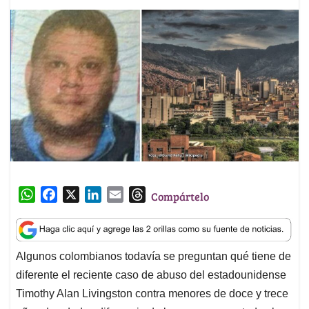
W
F
X
L
E
T
Compártelo
h
a
i
m
h
a
c
n
a
r
t
e
k
i
e
Algunos colombianos todavía se preguntan qué tiene de
s
b
e
l
a
diferente el reciente caso de abuso del estadounidense
A
o
d
d
p
o
I
s
Timothy Alan Livingston contra menores de doce y trece