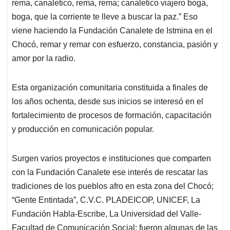
rema, canaletico, rema, rema; canaletico viajero boga,
A
o
d
d
p
o
I
s
boga, que la corriente te lleve a buscar la paz.” Eso
p
k
n
viene haciendo la Fundación Canalete de Istmina en el
Chocó, remar y remar con esfuerzo, constancia, pasión y
amor por la radio.
Esta organización comunitaria constituida a finales de
los años ochenta, desde sus inicios se interesó en el
fortalecimiento de procesos de formación, capacitación
y producción en comunicación popular.
Surgen varios proyectos e instituciones que comparten
con la Fundación Canalete ese interés de rescatar las
tradiciones de los pueblos afro en esta zona del Chocó;
“Gente Entintada”, C.V.C. PLADEICOP, UNICEF, La
Fundación Habla-Escribe, La Universidad del Valle-
Facultad de Comunicación Social; fueron algunas de las