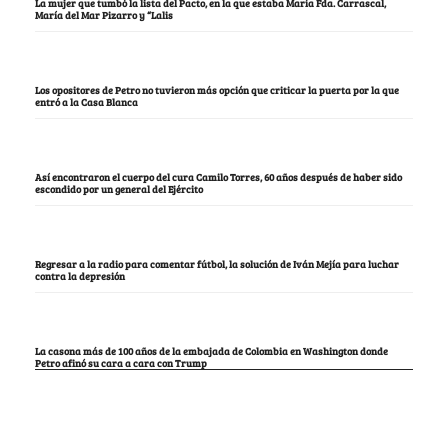
La mujer que tumbó la lista del Pacto, en la que estaba María Fda. Carrascal,
María del Mar Pizarro y “Lalis
Los opositores de Petro no tuvieron más opción que criticar la puerta por la que
entró a la Casa Blanca
Así encontraron el cuerpo del cura Camilo Torres, 60 años después de haber sido
escondido por un general del Ejército
Regresar a la radio para comentar fútbol, la solución de Iván Mejía para luchar
contra la depresión
La casona más de 100 años de la embajada de Colombia en Washington donde
Petro afinó su cara a cara con Trump