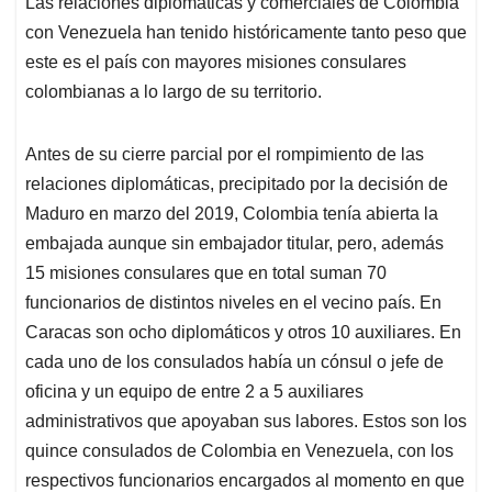
Las relaciones diplomáticas y comerciales de Colombia
s
b
e
l
a
con Venezuela han tenido históricamente tanto peso que
A
o
d
d
p
o
I
s
este es el país con mayores misiones consulares
p
k
n
colombianas a lo largo de su territorio.
Antes de su cierre parcial por el rompimiento de las
relaciones diplomáticas, precipitado por la decisión de
Maduro en marzo del 2019, Colombia tenía abierta la
embajada aunque sin embajador titular, pero, además
15 misiones consulares que en total suman 70
funcionarios de distintos niveles en el vecino país. En
Caracas son ocho diplomáticos y otros 10 auxiliares. En
cada uno de los consulados había un cónsul o jefe de
oficina y un equipo de entre 2 a 5 auxiliares
administrativos que apoyaban sus labores. Estos son los
quince consulados de Colombia en Venezuela, con los
respectivos funcionarios encargados al momento en que