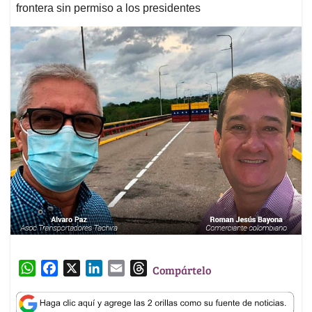
frontera sin permiso a los presidentes
W
F
X
L
E
T
Compártelo
h
a
i
m
h
a
c
n
a
r