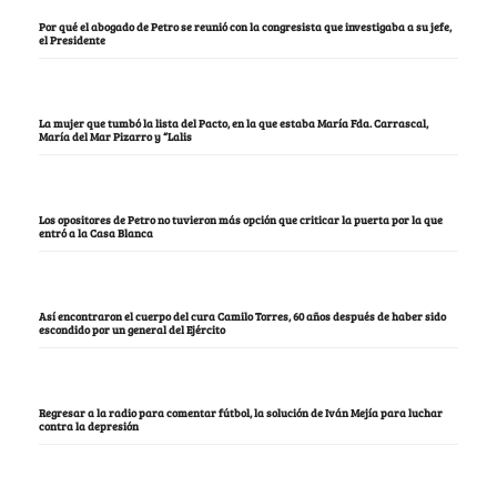
Por qué el abogado de Petro se reunió con la congresista que investigaba a su jefe,
el Presidente
La mujer que tumbó la lista del Pacto, en la que estaba María Fda. Carrascal,
María del Mar Pizarro y “Lalis
Los opositores de Petro no tuvieron más opción que criticar la puerta por la que
entró a la Casa Blanca
Así encontraron el cuerpo del cura Camilo Torres, 60 años después de haber sido
escondido por un general del Ejército
Regresar a la radio para comentar fútbol, la solución de Iván Mejía para luchar
contra la depresión