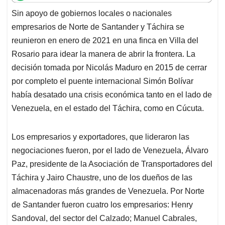
t
e
k
i
e
Sin apoyo de gobiernos locales o nacionales
s
b
e
l
a
empresarios de Norte de Santander y Táchira se
A
o
d
d
p
o
I
s
reunieron en enero de 2021 en una finca en Villa del
p
k
n
Rosario para idear la manera de abrir la frontera. La
decisión tomada por Nicolás Maduro en 2015 de cerrar
por completo el puente internacional Simón Bolívar
había desatado una crisis económica tanto en el lado de
Venezuela, en el estado del Táchira, como en Cúcuta.
Los empresarios y exportadores, que lideraron las
negociaciones fueron, por el lado de Venezuela, Álvaro
Paz, presidente de la Asociación de Transportadores del
Táchira y Jairo Chaustre, uno de los dueños de las
almacenadoras más grandes de Venezuela. Por Norte
de Santander fueron cuatro los empresarios: Henry
Sandoval, del sector del Calzado; Manuel Cabrales,