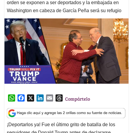
orden se exponen a ser deportados y la embajada en
Washington en cabeza de García Peña será su refugio
W
F
X
L
E
T
Compártelo
h
a
i
m
h
a
c
n
a
r
t
e
k
i
e
¡Deportarlos ya! Fue el último grito de batalla de los
s
b
e
l
a
seguidores de Donald Trump antes de declararse