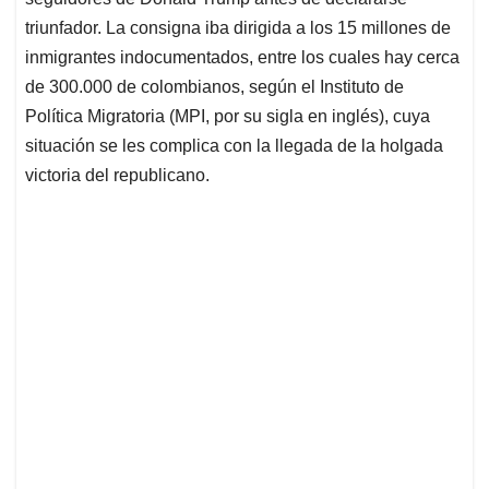
A
o
d
d
p
o
I
s
triunfador. La consigna iba dirigida a los 15 millones de
p
k
n
inmigrantes indocumentados, entre los cuales hay cerca
de 300.000 de colombianos, según el Instituto de
Política Migratoria (MPI, por su sigla en inglés), cuya
situación se les complica con la llegada de la holgada
victoria del republicano.