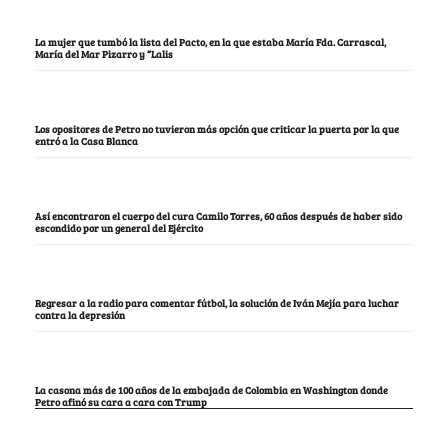
La mujer que tumbó la lista del Pacto, en la que estaba María Fda. Carrascal,
María del Mar Pizarro y “Lalis
Los opositores de Petro no tuvieron más opción que criticar la puerta por la que
entró a la Casa Blanca
Así encontraron el cuerpo del cura Camilo Torres, 60 años después de haber sido
escondido por un general del Ejército
Regresar a la radio para comentar fútbol, la solución de Iván Mejía para luchar
contra la depresión
La casona más de 100 años de la embajada de Colombia en Washington donde
Petro afinó su cara a cara con Trump