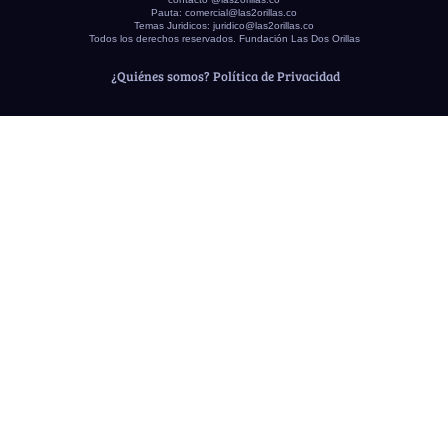
Pauta:
comercial@las2orillas.co
Temas Juridicos:
juridico@las2orillas.co
Todos los derechos reservados. Fundación Las Dos Orillas
¿Quiénes somos?
Política de Privacidad