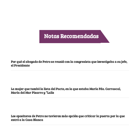
Notas Recomendadas
Por qué el abogado de Petro se reunió con la congresista que investigaba a su jefe,
el Presidente
La mujer que tumbó la lista del Pacto, en la que estaba María Fda. Carrascal,
María del Mar Pizarro y “Lalis
Los opositores de Petro no tuvieron más opción que criticar la puerta por la que
entró a la Casa Blanca