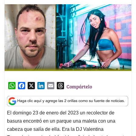
W
F
X
L
E
T
Compártelo
h
a
i
m
h
a
c
n
a
r
t
e
k
i
e
El domingo 23 de enero del 2023 un recolector de
s
b
e
l
a
basura encontró en un parque una maleta con una
A
o
d
d
p
o
I
s
cabeza que salía de ella. Era la DJ Valentina