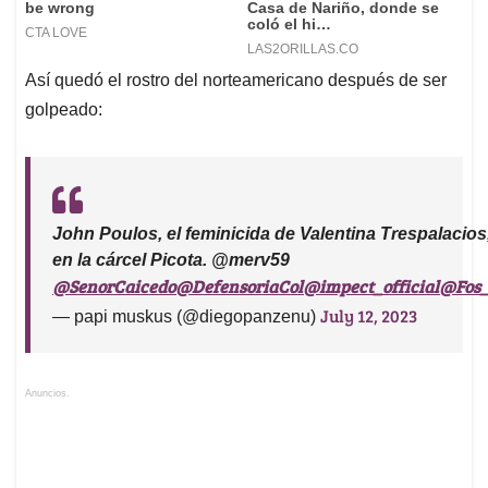
Así quedó el rostro del norteamericano después de ser
golpeado:
John Poulos, el feminicida de Valentina Trespalacios
en la cárcel Picota. @merv59
@SenorCaicedo
@DefensoriaCol
@impect_official
@Fos_
July 12, 2023
— papi muskus (@diegopanzenu)
Anuncios.