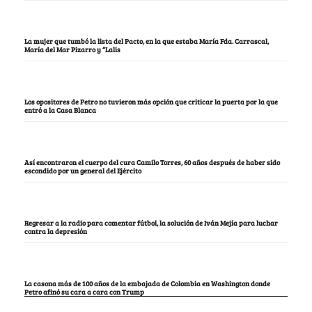
La mujer que tumbó la lista del Pacto, en la que estaba María Fda. Carrascal,
María del Mar Pizarro y “Lalis
Los opositores de Petro no tuvieron más opción que criticar la puerta por la que
entró a la Casa Blanca
Así encontraron el cuerpo del cura Camilo Torres, 60 años después de haber sido
escondido por un general del Ejército
Regresar a la radio para comentar fútbol, la solución de Iván Mejía para luchar
contra la depresión
La casona más de 100 años de la embajada de Colombia en Washington donde
Petro afinó su cara a cara con Trump