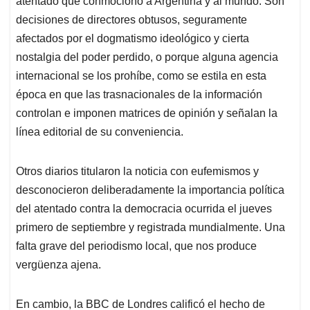
p
o
I
s
atentado que conmocionó a Argentina y al mundo. Son
p
k
n
decisiones de directores obtusos, seguramente
afectados por el dogmatismo ideológico y cierta
nostalgia del poder perdido, o porque alguna agencia
internacional se los prohíbe, como se estila en esta
época en que las trasnacionales de la información
controlan e imponen matrices de opinión y señalan la
línea editorial de su conveniencia.
Otros diarios titularon la noticia con eufemismos y
desconocieron deliberadamente la importancia política
del atentado contra la democracia ocurrida el jueves
primero de septiembre y registrada mundialmente. Una
falta grave del periodismo local, que nos produce
vergüenza ajena.
En cambio, la BBC de Londres calificó el hecho de