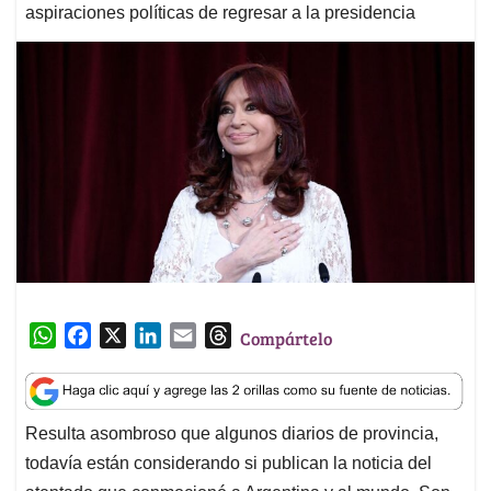
aspiraciones políticas de regresar a la presidencia
W
F
X
L
E
T
Compártelo
h
a
i
m
h
a
c
n
a
r
t
e
k
i
e
Resulta asombroso que algunos diarios de provincia,
s
b
e
l
a
todavía están considerando si publican la noticia del
A
o
d
d