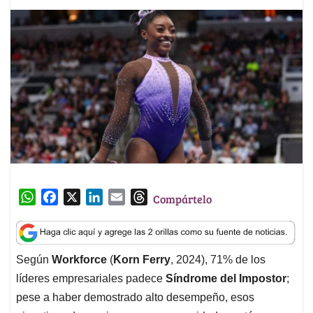
W
F
X
L
E
T
Compártelo
h
a
i
m
h
a
c
n
a
r
t
e
k
i
e
Según
Workforce
(
Korn Ferry
, 2024), 71% de los
s
b
e
l
a
líderes empresariales padece
Síndrome del Impostor
;
A
o
d
d
p
o
I
s
pese a haber demostrado alto desempeño, esos