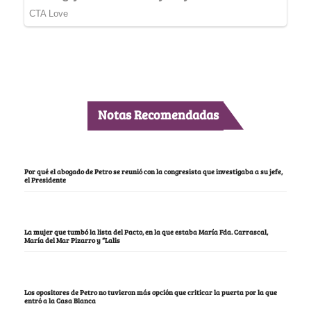
Notas Recomendadas
Por qué el abogado de Petro se reunió con la congresista que investigaba a su jefe,
el Presidente
La mujer que tumbó la lista del Pacto, en la que estaba María Fda. Carrascal,
María del Mar Pizarro y “Lalis
Los opositores de Petro no tuvieron más opción que criticar la puerta por la que
entró a la Casa Blanca