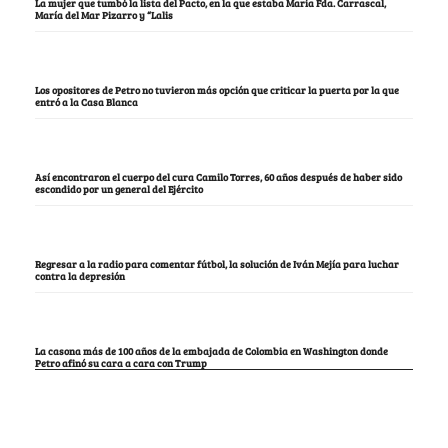
La mujer que tumbó la lista del Pacto, en la que estaba María Fda. Carrascal,
María del Mar Pizarro y “Lalis
Los opositores de Petro no tuvieron más opción que criticar la puerta por la que
entró a la Casa Blanca
Así encontraron el cuerpo del cura Camilo Torres, 60 años después de haber sido
escondido por un general del Ejército
Regresar a la radio para comentar fútbol, la solución de Iván Mejía para luchar
contra la depresión
La casona más de 100 años de la embajada de Colombia en Washington donde
Petro afinó su cara a cara con Trump