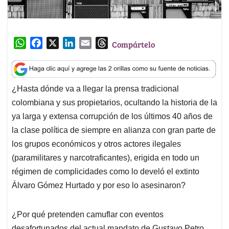
W
F
X
L
E
T
Compártelo
h
a
i
m
h
a
c
n
a
r
t
e
k
i
e
¿Hasta dónde va a llegar la prensa tradicional
s
b
e
l
a
colombiana y sus propietarios, ocultando la historia de la
A
o
d
d
p
o
I
s
ya larga y extensa corrupción de los últimos 40 años de
p
k
n
la clase política de siempre en alianza con gran parte de
los grupos económicos y otros actores ilegales
(paramilitares y narcotraficantes), erigida en todo un
régimen de complicidades como lo develó el extinto
Álvaro Gómez Hurtado y por eso lo asesinaron?
¿Por qué pretenden camuflar con eventos
desafortunados del actual mandato de Gustavo Petro