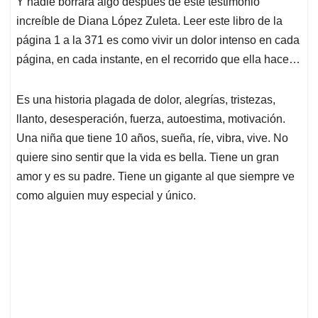
Y nadie borrará algo después de este testimonio
s
b
e
l
a
increíble de Diana López Zuleta. Leer este libro de la
A
o
d
d
p
o
I
s
página 1 a la 371 es como vivir un dolor intenso en cada
p
k
n
página, en cada instante, en el recorrido que ella hace…
Es una historia plagada de dolor, alegrías, tristezas,
llanto, desesperación, fuerza, autoestima, motivación.
Una niña que tiene 10 años, sueña, ríe, vibra, vive. No
quiere sino sentir que la vida es bella. Tiene un gran
amor y es su padre. Tiene un gigante al que siempre ve
como alguien muy especial y único.