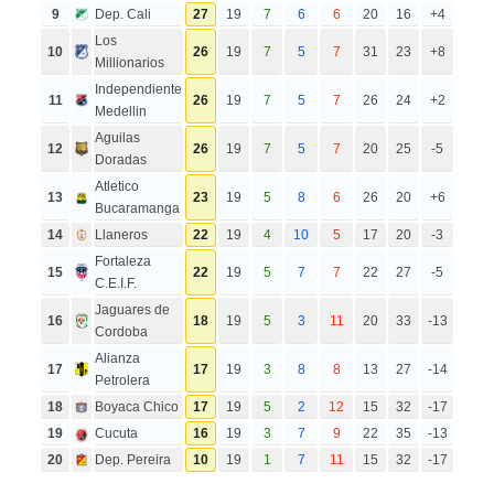
9
Dep. Cali
27
19
7
6
6
20
16
+4
Los
10
26
19
7
5
7
31
23
+8
Millionarios
Independiente
11
26
19
7
5
7
26
24
+2
Medellin
Aguilas
12
26
19
7
5
7
20
25
-5
Doradas
Atletico
13
23
19
5
8
6
26
20
+6
Bucaramanga
14
Llaneros
22
19
4
10
5
17
20
-3
Fortaleza
15
22
19
5
7
7
22
27
-5
C.E.I.F.
Jaguares de
16
18
19
5
3
11
20
33
-13
Cordoba
Alianza
17
17
19
3
8
8
13
27
-14
Petrolera
18
Boyaca Chico
17
19
5
2
12
15
32
-17
19
Cucuta
16
19
3
7
9
22
35
-13
20
Dep. Pereira
10
19
1
7
11
15
32
-17