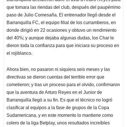
A
o
d
d
p
o
I
s
que tomara las riendas del club, después del paupérrimo
p
k
n
paso de Julio Comesaña. El entrenador llegó desde el
Barranquilla FC, el equipo filial de los curramberos, en
donde dirigió en 22 ocasiones y obtuvo un rendimiento
del 40%; y aunque dejaba algunas dudas, los Char le
dieron toda la confianza para que iniciara su proceso en
el rojiblanco.
Ahora bien, no pasaron ni siquiera seis meses y las
directivas se dieron cuentas del terrible error que
cometieron; y tras un proceso para el olvido, confirmaron
que la aventura de Arturo Reyes en el Junior de
Barranquilla llegó a su fin. Es que el técnico no logró
clasificar al equipos a la fase de grupos de la Copa
Sudamericana, y en este momento lo mantiene como
colero de la liga Betplay, unos resultados increíbles