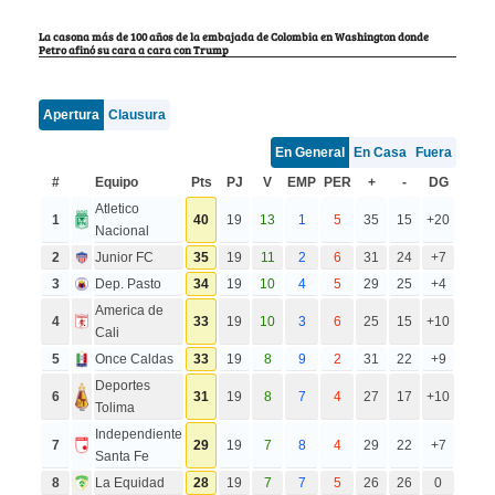
La casona más de 100 años de la embajada de Colombia en Washington donde
Petro afinó su cara a cara con Trump
Apertura
Clausura
En General
En Casa
Fuera
#
Equipo
Pts
PJ
V
EMP
PER
+
-
DG
Atletico
1
40
19
13
1
5
35
15
+20
Nacional
2
Junior FC
35
19
11
2
6
31
24
+7
3
Dep. Pasto
34
19
10
4
5
29
25
+4
America de
4
33
19
10
3
6
25
15
+10
Cali
5
Once Caldas
33
19
8
9
2
31
22
+9
Deportes
6
31
19
8
7
4
27
17
+10
Tolima
Independiente
7
29
19
7
8
4
29
22
+7
Santa Fe
8
La Equidad
28
19
7
7
5
26
26
0