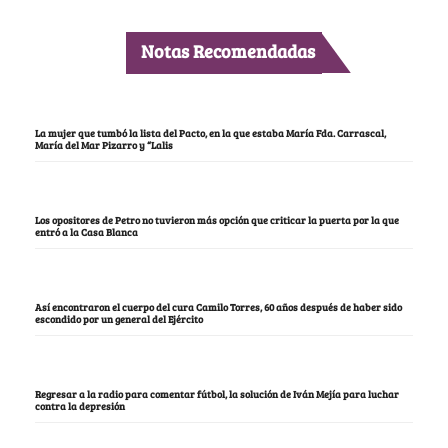
Notas Recomendadas
La mujer que tumbó la lista del Pacto, en la que estaba María Fda. Carrascal,
María del Mar Pizarro y “Lalis
Los opositores de Petro no tuvieron más opción que criticar la puerta por la que
entró a la Casa Blanca
Así encontraron el cuerpo del cura Camilo Torres, 60 años después de haber sido
escondido por un general del Ejército
Regresar a la radio para comentar fútbol, la solución de Iván Mejía para luchar
contra la depresión