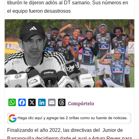
tiburón le dijeron adiós al DT samario. Sus números en
el equipo fueron desastrosos
W
F
X
L
E
T
Compártelo
h
a
i
m
h
a
c
n
a
r
t
e
k
i
e
Finalizando el año 2022, las directivas del Junior de
s
b
e
l
a
Barranquilla decidieron darle el aval a Arturo Reyes para