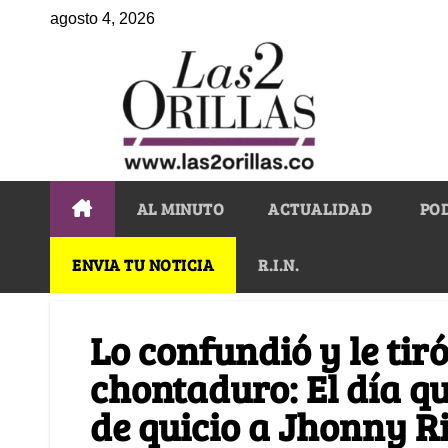
agosto 4, 2026
AL MINUTO
ACTUALIDAD
PO
ENVIA TU NOTICIA
R.I.N.
Lo confundió y le tir
chontaduro: El día q
de quicio a Jhonny R