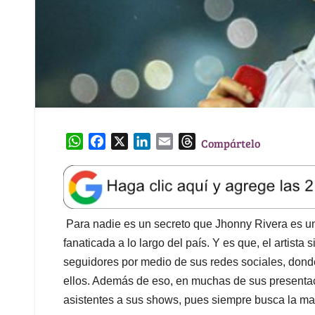
W
F
X
L
E
T
Compártelo
h
a
i
m
h
a
c
n
a
r
t
e
k
i
e
s
b
e
l
a
A
o
d
d
Para nadie es un secreto que Jhonny Rivera es uno
p
o
I
s
fanaticada a lo largo del país. Y es que, el artis
p
k
n
seguidores por medio de sus redes sociales, dond
ellos. Además de eso, en muchas de sus presentac
asistentes a sus shows, pues siempre busca la man