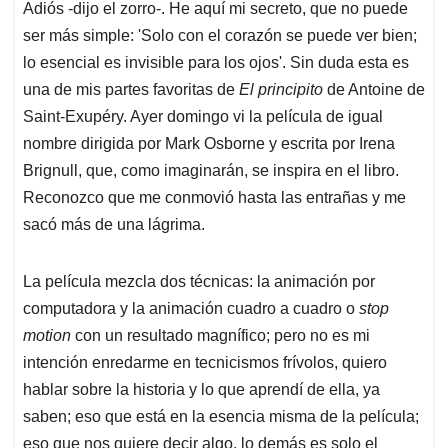
Adiós -dijo el zorro-. He aquí mi secreto, que no puede
s
b
e
l
a
ser más simple: 'Solo con el corazón se puede ver bien;
A
o
d
d
p
o
I
s
lo esencial es invisible para los ojos'. Sin duda esta es
p
k
n
una de mis partes favoritas de
El principito
de Antoine de
Saint-Exupéry. Ayer domingo vi la película de igual
nombre dirigida por Mark Osborne y escrita por Irena
Brignull, que, como imaginarán, se inspira en el libro.
Reconozco que me conmovió hasta las entrañas y me
sacó más de una lágrima.
La película mezcla dos técnicas: la animación por
computadora y la animación cuadro a cuadro o
stop
motion
con un resultado magnífico; pero no es mi
intención enredarme en tecnicismos frívolos, quiero
hablar sobre la historia y lo que aprendí de ella, ya
saben; eso que está en la esencia misma de la película;
eso que nos quiere decir algo, lo demás es solo el