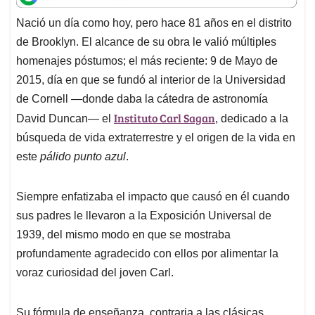
t
e
k
i
e
Nació un día como hoy, pero hace 81 años en el distrito
s
b
e
l
a
de Brooklyn. El alcance de su obra le valió múltiples
A
o
d
d
p
o
I
s
homenajes póstumos; el más reciente: 9 de Mayo de
p
k
n
2015, día en que se fundó al interior de la Universidad
de Cornell —donde daba la cátedra de astronomía
Instituto Carl Sagan
David Duncan— el
, dedicado a la
búsqueda de vida extraterrestre y el origen de la vida en
este
pálido punto azul
.
Siempre enfatizaba el impacto que causó en él cuando
sus padres le llevaron a la Exposición Universal de
1939, del mismo modo en que se mostraba
profundamente agradecido con ellos por alimentar la
voraz curiosidad del joven Carl.
Su fórmula de enseñanza, contraria a las clásicas