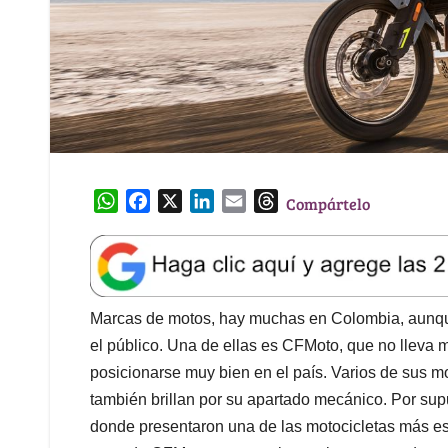
W
F
X
L
E
T
Compártelo
h
a
i
m
h
a
c
n
a
r
t
e
k
i
e
s
b
e
l
a
A
o
d
d
Marcas de motos, hay muchas en Colombia, aunqu
p
o
I
s
el público. Una de ellas es CFMoto, que no lleva 
p
k
n
posicionarse muy bien en el país. Varios de sus m
también brillan por su apartado mecánico. Por sup
donde presentaron una de las motocicletas más es