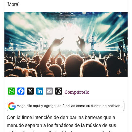
'Mora'
W
F
X
L
E
T
Compártelo
h
a
i
m
h
a
c
n
a
r
t
e
k
i
e
Con la firme intención de derribar las barreras que a
s
b
e
l
a
menudo separan a los fanáticos de la música de sus
A
o
d
d