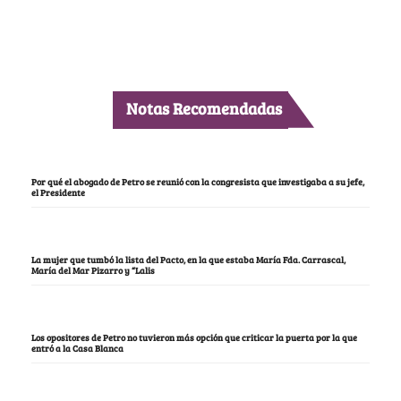
Notas Recomendadas
Por qué el abogado de Petro se reunió con la congresista que investigaba a su jefe,
el Presidente
La mujer que tumbó la lista del Pacto, en la que estaba María Fda. Carrascal,
María del Mar Pizarro y “Lalis
Los opositores de Petro no tuvieron más opción que criticar la puerta por la que
entró a la Casa Blanca