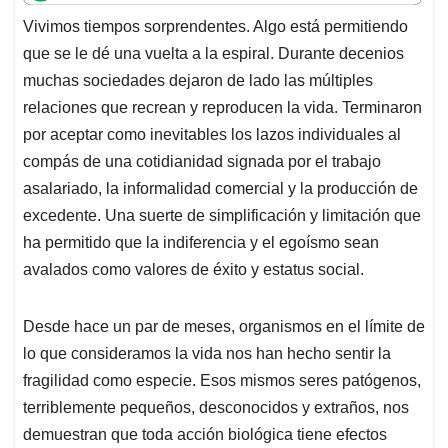
t
e
k
i
e
Vivimos tiempos sorprendentes. Algo está permitiendo
s
b
e
l
a
que se le dé una vuelta a la espiral. Durante decenios
A
o
d
d
p
o
I
s
muchas sociedades dejaron de lado las múltiples
p
k
n
relaciones que recrean y reproducen la vida. Terminaron
por aceptar como inevitables los lazos individuales al
compás de una cotidianidad signada por el trabajo
asalariado, la informalidad comercial y la producción de
excedente. Una suerte de simplificación y limitación que
ha permitido que la indiferencia y el egoísmo sean
avalados como valores de éxito y estatus social.
Desde hace un par de meses, organismos en el límite de
lo que consideramos la vida nos han hecho sentir la
fragilidad como especie. Esos mismos seres patógenos,
terriblemente pequeños, desconocidos y extraños, nos
demuestran que toda acción biológica tiene efectos