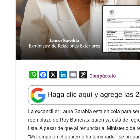
W
F
X
L
E
T
Compártelo
h
a
i
m
h
a
c
n
a
r
t
e
k
i
e
s
b
e
l
a
A
o
d
d
La excanciller Laura Sarabia esta en cola para s
p
o
I
s
reemplazo de Roy Barreras, quien ya está de regr
p
k
n
lista. A pesar de que al renunciar al Ministerio de
“Mi tiempo en el gobierno ha terminado”, se prepar