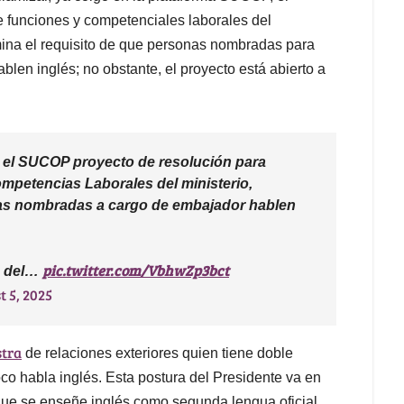
e funciones y competenciales laborales del
mina el requisito de que personas nombradas para
blen inglés; no obstante, el proyecto está abierto a
n el SUCOP proyecto de resolución para
mpetencias Laborales del ministerio,
nas nombradas a cargo de embajador hablen
pic.twitter.com/VbhwZp3bct
s del…
t 5, 2025
stra
de relaciones exteriores quien tiene doble
co habla inglés. Esta postura del Presidente va en
que se enseñe inglés como segunda lengua oficial