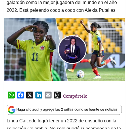
galardón como la mejor jugadora del mundo en el año
2022. Está peleando codo a codo con Alexia Putellas
W
F
X
L
E
T
Compártelo
h
a
i
m
h
a
c
n
a
r
t
e
k
i
e
Linda Caicedo logró tener un 2022 de ensueño con la
s
b
e
l
a
selección Colombia. No solo quedó subcampeona de la