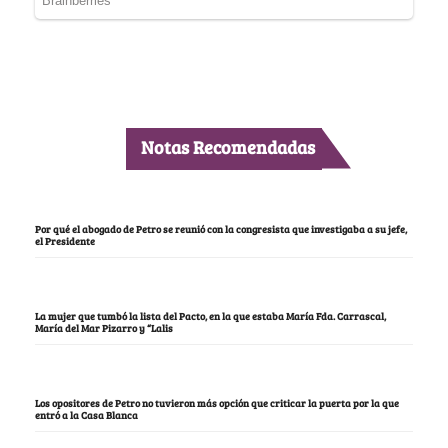
Notas Recomendadas
Por qué el abogado de Petro se reunió con la congresista que investigaba a su jefe,
el Presidente
La mujer que tumbó la lista del Pacto, en la que estaba María Fda. Carrascal,
María del Mar Pizarro y “Lalis
Los opositores de Petro no tuvieron más opción que criticar la puerta por la que
entró a la Casa Blanca