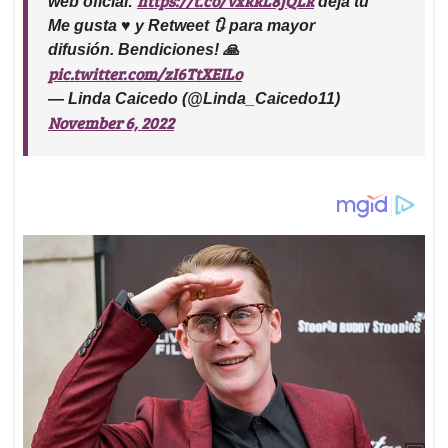
https://t.co/VxkkL8jQLk
web oficial:
deja tu
Me gusta ♥ y Retweet 🔃 para mayor
difusión. Bendiciones! 🙏
pic.twitter.com/zI6TtXEILo
— Linda Caicedo (@Linda_Caicedo11)
November 6, 2022