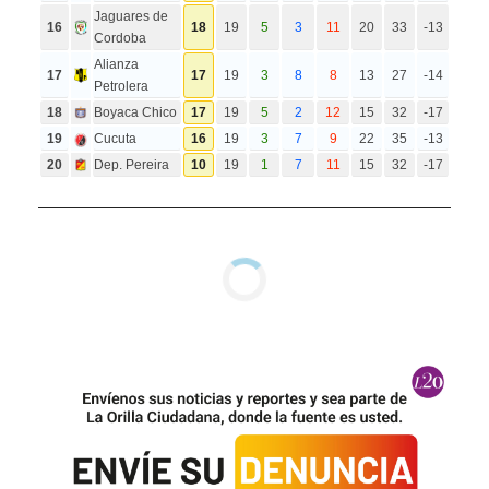
Jaguares de
16
18
19
5
3
11
20
33
-13
Cordoba
Alianza
17
17
19
3
8
8
13
27
-14
Petrolera
18
Boyaca Chico
17
19
5
2
12
15
32
-17
19
Cucuta
16
19
3
7
9
22
35
-13
20
Dep. Pereira
10
19
1
7
11
15
32
-17