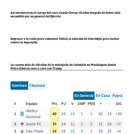
Así encontraron el cuerpo del cura Camilo Torres, 60 años después de haber sido
escondido por un general del Ejército
Regresar a la radio para comentar fútbol, la solución de Iván Mejía para luchar
contra la depresión
La casona más de 100 años de la embajada de Colombia en Washington donde
Petro afinó su cara a cara con Trump
Apertura
Clausura
En General
En Casa
Fuera
#
Equipo
Pts
PJ
V
EMP
PER
+
-
DG
Atletico
1
40
19
13
1
5
35
15
+20
Nacional
2
Junior FC
35
19
11
2
6
31
24
+7
3
Dep. Pasto
34
19
10
4
5
29
25
+4