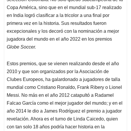
A
o
d
d
p
o
I
s
Copa América, sino que en el mundial sub-17 realizado
p
k
n
en India logró clasificar a la tricolor a una final por
primera vez en la historia. Sus resultados fueron
excepcionales y los decoró con la nominación a mejor
jugadora del mundo en el año 2022 en los premios
Globe Soccer.
Estos premios, que se vienen realizando desde el año
2010 y que son organizados por la Asociación de
Clubes Europeos, ha galardonado a jugadores de talla
mundial como Cristiano Ronaldo, Frank Ribery o Lionel
Messi. No más en el año 2012 catapultó a Radamel
Falcao García como el mejor jugador del mundo; y en el
año 2014 le dio a James Rodríguez el premio a jugador
revelación. Ahora es el turno de Linda Caicedo, quien
con tan solo 18 años podría hacer historia en la