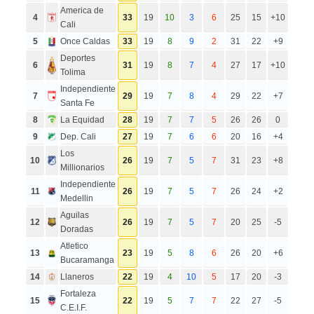
America de
4
33
19
10
3
6
25
15
+10
Cali
5
Once Caldas
33
19
8
9
2
31
22
+9
Deportes
6
31
19
8
7
4
27
17
+10
Tolima
Independiente
7
29
19
7
8
4
29
22
+7
Santa Fe
8
La Equidad
28
19
7
7
5
26
26
0
9
Dep. Cali
27
19
7
6
6
20
16
+4
Los
10
26
19
7
5
7
31
23
+8
Millionarios
Independiente
11
26
19
7
5
7
26
24
+2
Medellin
Aguilas
12
26
19
7
5
7
20
25
-5
Doradas
Atletico
13
23
19
5
8
6
26
20
+6
Bucaramanga
14
Llaneros
22
19
4
10
5
17
20
-3
Fortaleza
15
22
19
5
7
7
22
27
-5
C.E.I.F.