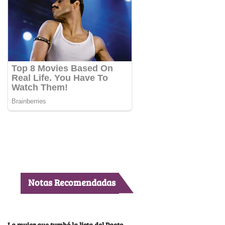
Notas Recomendadas
La mujer que tumbó la lista del Pacto,