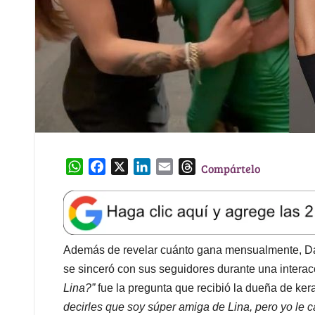
W
F
X
L
E
T
Compártelo
h
a
i
m
h
a
c
n
a
r
t
e
k
i
e
s
b
e
l
a
A
o
d
d
Además de revelar cuánto gana mensualmente, D
p
o
I
s
se sinceró con sus seguidores durante una interac
p
k
n
Lina?”
fue la pregunta que recibió la dueña de ker
decirles que soy súper amiga de Lina, pero yo le c