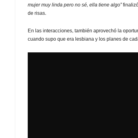
mujer muy linda pero no sé, ella tiene algo”
finali
de risas.
En las interacciones, también aprovechó la oportun
cuando supo que era lesbiana y los planes de cad