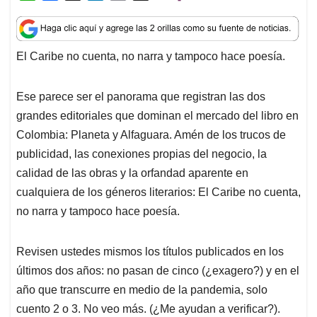
h
a
i
m
h
a
c
n
a
r
t
e
k
i
e
El Caribe no cuenta, no narra y tampoco hace poesía.
s
b
e
l
a
A
o
d
d
p
o
I
s
Ese parece ser el panorama que registran las dos
p
k
n
grandes editoriales que dominan el mercado del libro en
Colombia: Planeta y Alfaguara. Amén de los trucos de
publicidad, las conexiones propias del negocio, la
calidad de las obras y la orfandad aparente en
cualquiera de los géneros literarios: El Caribe no cuenta,
no narra y tampoco hace poesía.
Revisen ustedes mismos los títulos publicados en los
últimos dos años: no pasan de cinco (¿exagero?) y en el
año que transcurre en medio de la pandemia, solo
cuento 2 o 3. No veo más. (¿Me ayudan a verificar?).