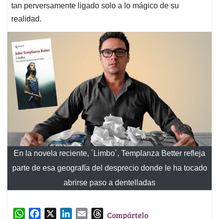
tan perversamente ligado solo a lo mágico de su
realidad.
En la novela reciente, ´Limbo´, Templanza Better refleja
parte de esa geografía del desprecio donde le ha tocado
abrirse paso a dentelladas
W
F
X
L
E
T
Compártelo