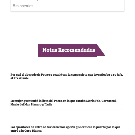
Notas Recomendadas
Por qué el abogado de Petro se reunió con la congresista que investigaba a su jefe,
el Presidente
La mujer que tumbó la lista del Pacto, en la que estaba María Fda. Carrascal,
María del Mar Pizarro y “Lalis
Los opositores de Petro no tuvieron más opción que criticar la puerta por la que
entró a la Casa Blanca