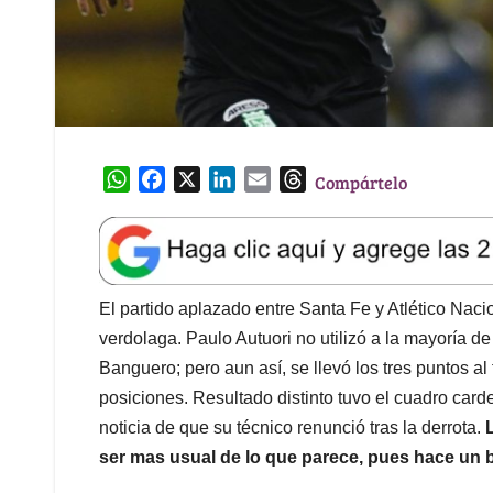
W
F
X
L
E
T
Compártelo
h
a
i
m
h
a
c
n
a
r
t
e
k
i
e
s
b
e
l
a
A
o
d
d
El partido aplazado entre Santa Fe y Atlético Nacio
p
o
I
s
verdolaga. Paulo Autuori no utilizó a la mayoría d
p
k
n
Banguero; pero aun así, se llevó los tres puntos al
posiciones. Resultado distinto tuvo el cuadro carde
noticia de que su técnico renunció tras la derrota.
ser mas usual de lo que parece, pues hace un 