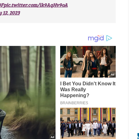
0F
pic.twitter.com/ik9AqHv9oA
 12, 2023
A