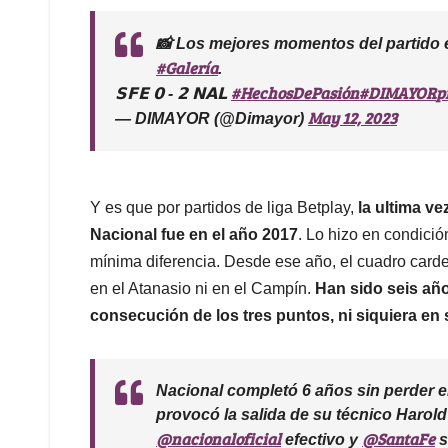
📸 Los mejores momentos del partido 
#Galería
.
#HechosDePasión
#DIMAYOR
p
𝗦𝗙𝗘 𝟬 - 𝟮 𝗡𝗔𝗟
May 12, 2023
— DIMAYOR (@Dimayor)
Y es que por partidos de liga Betplay,
la ultima ve
Nacional fue en el año 2017
. Lo hizo en condició
mínima diferencia. Desde ese año, el cuadro carde
en el Atanasio ni en el Campín.
Han sido seis añ
consecución de los tres puntos, ni siquiera en 
Nacional completó 6 años sin perder e
provocó la salida de su técnico Harol
@nacionaloficial
@SantaFe
efectivo y
s