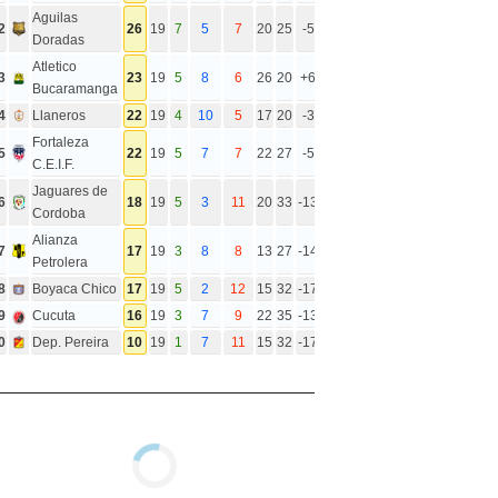
Aguilas
2
26
19
7
5
7
20
25
-5
Doradas
Atletico
3
23
19
5
8
6
26
20
+6
Bucaramanga
4
Llaneros
22
19
4
10
5
17
20
-3
Fortaleza
5
22
19
5
7
7
22
27
-5
C.E.I.F.
Jaguares de
6
18
19
5
3
11
20
33
-13
Cordoba
Alianza
7
17
19
3
8
8
13
27
-14
Petrolera
8
Boyaca Chico
17
19
5
2
12
15
32
-17
9
Cucuta
16
19
3
7
9
22
35
-13
0
Dep. Pereira
10
19
1
7
11
15
32
-17