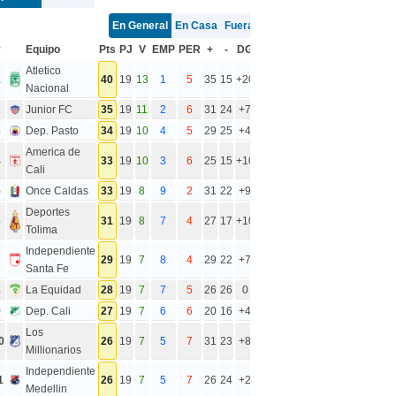
En General
En Casa
Fuera
#
Equipo
Pts
PJ
V
EMP
PER
+
-
DG
Atletico
1
40
19
13
1
5
35
15
+20
Nacional
2
Junior FC
35
19
11
2
6
31
24
+7
3
Dep. Pasto
34
19
10
4
5
29
25
+4
America de
4
33
19
10
3
6
25
15
+10
Cali
5
Once Caldas
33
19
8
9
2
31
22
+9
Deportes
6
31
19
8
7
4
27
17
+10
Tolima
Independiente
7
29
19
7
8
4
29
22
+7
Santa Fe
8
La Equidad
28
19
7
7
5
26
26
0
9
Dep. Cali
27
19
7
6
6
20
16
+4
Los
0
26
19
7
5
7
31
23
+8
Millionarios
Independiente
1
26
19
7
5
7
26
24
+2
Medellin