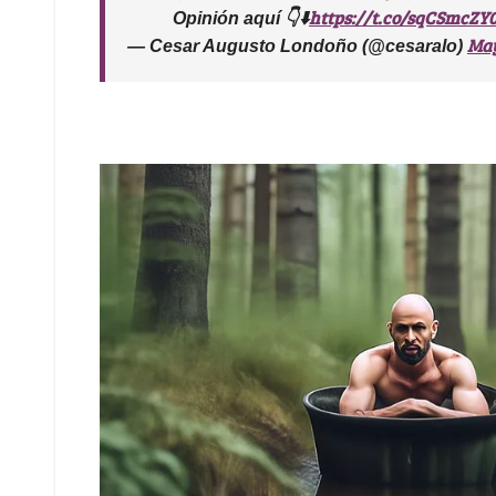
https://t.co/sqCSmcZY
Opinión aquí 👇⬇️
May
— Cesar Augusto Londoño (@cesaralo)