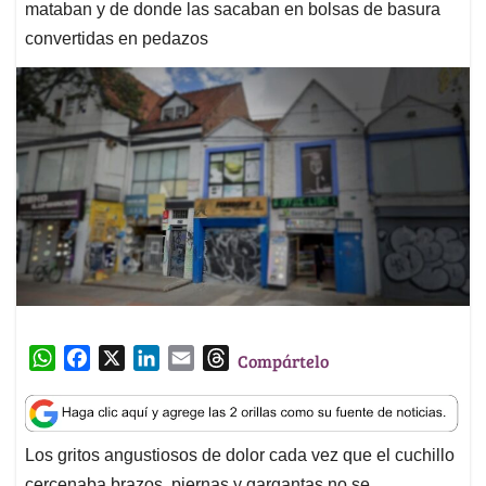
mataban y de donde las sacaban en bolsas de basura
convertidas en pedazos
W
F
X
L
E
T
Compártelo
h
a
i
m
h
a
c
n
a
r
t
e
k
i
e
Los gritos angustiosos de dolor cada vez que el cuchillo
s
b
e
l
a
cercenaba brazos, piernas y gargantas no se