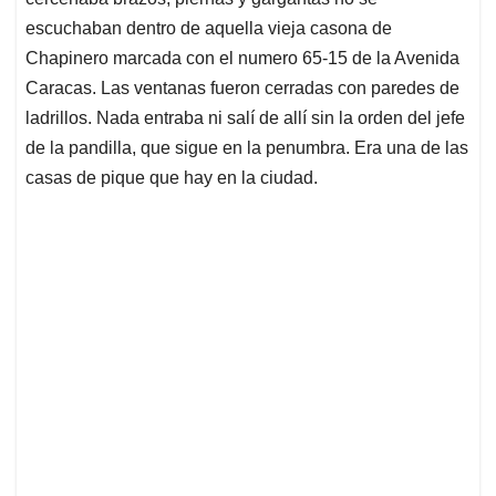
A
o
d
d
p
o
I
s
escuchaban dentro de aquella vieja casona de
p
k
n
Chapinero marcada con el numero 65-15 de la Avenida
Caracas. Las ventanas fueron cerradas con paredes de
ladrillos. Nada entraba ni salí de allí sin la orden del jefe
de la pandilla, que sigue en la penumbra. Era una de las
casas de pique que hay en la ciudad.