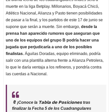
s
b
e
l
a
muerte en la liga Betplay. Millonarios, Boyacá Chicó,
A
o
d
d
p
o
I
s
Atlético Nacional, Alianza y Pasto tienen posibilidades
p
k
n
de pasar a la final, y los partidos de este 17 de junio se
supone que serán a muerte. Sin embargo,
desde la
prensa han aparecido rumores que aseguran que
uno de los equipos del grupo B podría hacer una
jugada que perjudicaría a uno de los posibles
finalistas.
Águilas Doradas, equipo eliminado, podría
salir con una plantilla alterna frente a Alianza Petrolera,
lo que le daría ventaja a los refineros, y pondría contra
las cuerdas a Nacional.
🔖 ¡Conoce la 𝗧𝗮𝗯𝗹𝗮 𝗱𝗲 𝗣𝗼𝘀𝗶𝗰𝗶𝗼𝗻𝗲𝘀 tras
finalizar la Fecha 5 de los Cuadrangulares