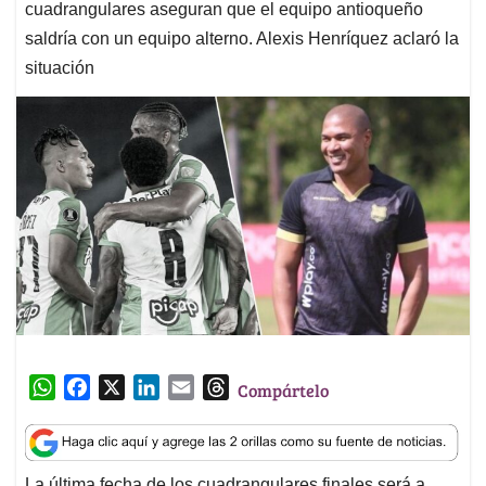
cuadrangulares aseguran que el equipo antioqueño
saldría con un equipo alterno. Alexis Henríquez aclaró la
situación
W
F
X
L
E
T
Compártelo
h
a
i
m
h
a
c
n
a
r
t
e
k
i
e
La última fecha de los cuadrangulares finales será a