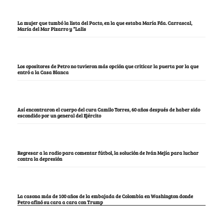
La mujer que tumbó la lista del Pacto, en la que estaba María Fda. Carrascal,
María del Mar Pizarro y “Lalis
Los opositores de Petro no tuvieron más opción que criticar la puerta por la que
entró a la Casa Blanca
Así encontraron el cuerpo del cura Camilo Torres, 60 años después de haber sido
escondido por un general del Ejército
Regresar a la radio para comentar fútbol, la solución de Iván Mejía para luchar
contra la depresión
La casona más de 100 años de la embajada de Colombia en Washington donde
Petro afinó su cara a cara con Trump