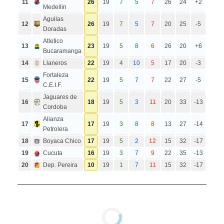
11
26
19
7
5
7
26
24
+2
Medellin
Aguilas
12
26
19
7
5
7
20
25
-5
Doradas
Atletico
13
23
19
5
8
6
26
20
+6
Bucaramanga
14
Llaneros
22
19
4
10
5
17
20
-3
Fortaleza
15
22
19
5
7
7
22
27
-5
C.E.I.F.
Jaguares de
16
18
19
5
3
11
20
33
-13
Cordoba
Alianza
17
17
19
3
8
8
13
27
-14
Petrolera
18
Boyaca Chico
17
19
5
2
12
15
32
-17
19
Cucuta
16
19
3
7
9
22
35
-13
20
Dep. Pereira
10
19
1
7
11
15
32
-17