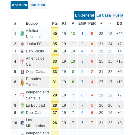
Apertura
Clausura
En General
En Casa
Fuera
#
Equipo
Pts
PJ
V
EMP
PER
+
-
DG
Atletico
1
40
19
13
1
5
35
15
+20
Nacional
2
Junior FC
35
19
11
2
6
31
24
+7
3
Dep. Pasto
34
19
10
4
5
29
25
+4
America de
4
33
19
10
3
6
25
15
+10
Cali
5
Once Caldas
33
19
8
9
2
31
22
+9
Deportes
6
31
19
8
7
4
27
17
+10
Tolima
Independiente
7
29
19
7
8
4
29
22
+7
Santa Fe
8
La Equidad
28
19
7
7
5
26
26
0
9
Dep. Cali
27
19
7
6
6
20
16
+4
Los
10
26
19
7
5
7
31
23
+8
Millionarios
Independiente