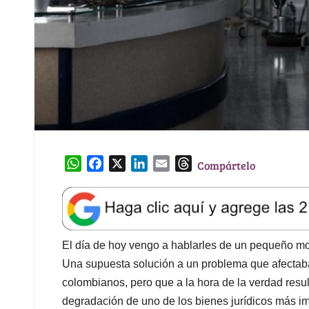
W
F
X
L
E
T
Compártelo
h
a
i
m
h
a
c
n
a
r
t
e
k
i
e
s
b
e
l
a
A
o
d
d
El día de hoy vengo a hablarles de un pequeño m
p
o
I
s
Una supuesta solución a un problema que afectab
p
k
n
colombianos, pero que a la hora de la verdad result
degradación de uno de los bienes jurídicos más imp