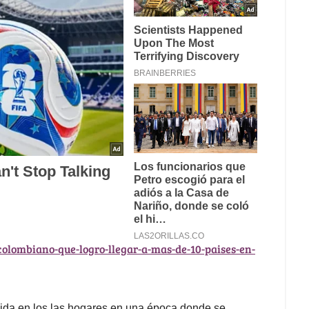
colombiano-que-logro-llegar-a-mas-de-10-paises-en-
ida en los las hogares en una época donde se