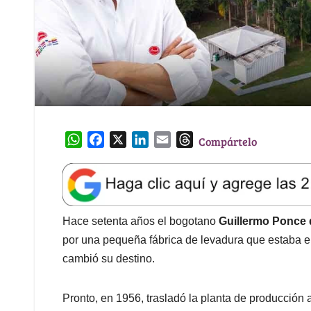
W
F
X
L
E
T
Compártelo
h
a
i
m
h
a
c
n
a
r
t
e
k
i
e
s
b
e
l
a
A
o
d
d
Hace setenta años el bogotano
Guillermo Ponce
p
o
I
s
por una pequeña fábrica de levadura que estaba 
p
k
n
cambió su destino.
Pronto, en 1956, trasladó la planta de producción 