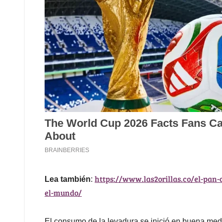
https://www.las2orillas.co/el-pan-
Lea también
:
el-mundo/
El consumo de la levadura se inició en buena med