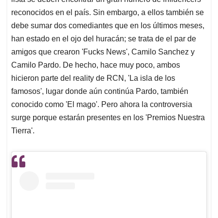
A
o
d
d
p
o
I
s
reconocidos en el país. Sin embargo, a ellos también se
p
k
n
debe sumar dos comediantes que en los últimos meses,
han estado en el ojo del huracán; se trata de el par de
amigos que crearon 'Fucks News', Camilo Sanchez y
Camilo Pardo. De hecho, hace muy poco, ambos
hicieron parte del reality de RCN, 'La isla de los
famosos', lugar donde aún continúa Pardo, también
conocido como 'El mago'. Pero ahora la controversia
surge porque estarán presentes en los 'Premios Nuestra
Tierra'.