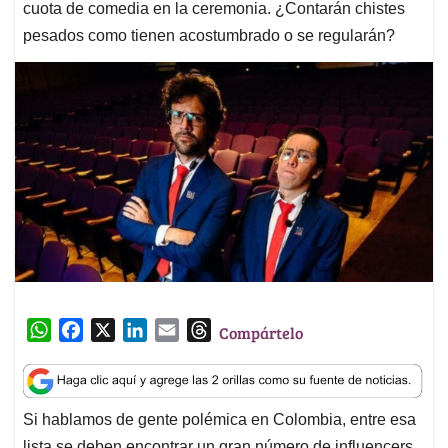
cuota de comedia en la ceremonia. ¿Contarán chistes
pesados como tienen acostumbrado o se regularán?
W
F
X
L
E
T
Compártelo
h
a
i
m
h
a
c
n
a
r
t
e
k
i
e
Si hablamos de gente polémica en Colombia, entre esa
s
b
e
l
a
lista se deben encontrar un gran número de influencers