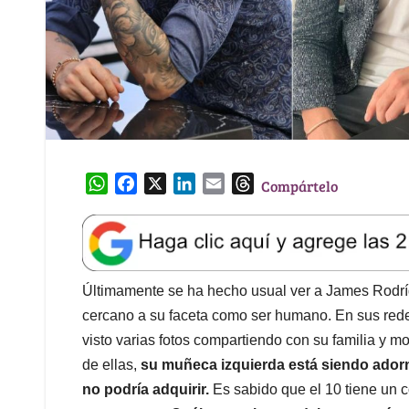
W
F
X
L
E
T
Compártelo
h
a
i
m
h
a
c
n
a
r
t
e
k
i
e
s
b
e
l
a
A
o
d
d
Últimamente se ha hecho usual ver a James Rodríg
p
o
I
s
cercano a su faceta como ser humano. En sus rede
p
k
n
visto varias fotos compartiendo con su familia y 
de ellas,
su muñeca izquierda está siendo ador
no podría adquirir.
Es sabido que el 10 tiene un 