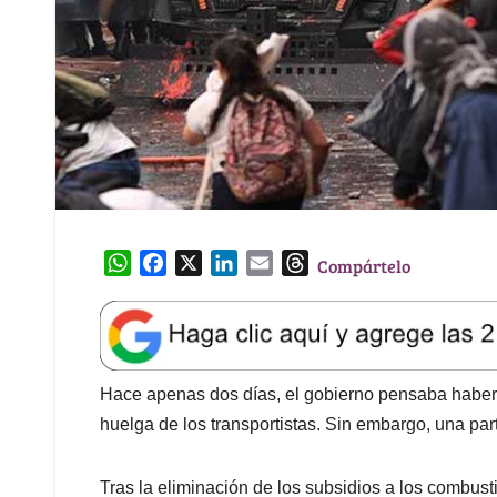
W
F
X
L
E
T
Compártelo
h
a
i
m
h
a
c
n
a
r
t
e
k
i
e
s
b
e
l
a
A
o
d
d
Hace apenas dos días, el gobierno pensaba haber so
p
o
I
s
huelga de los transportistas. Sin embargo, una par
p
k
n
Tras la eliminación de los subsidios a los combust