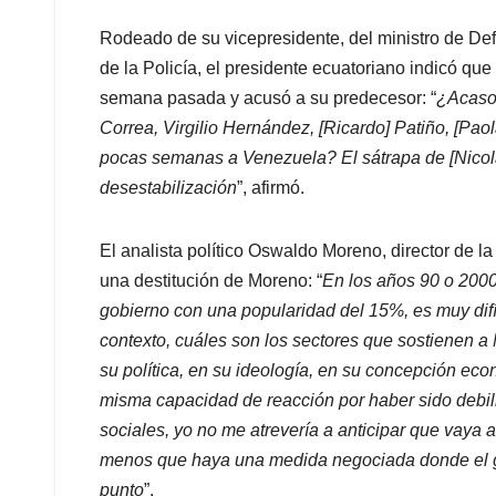
Rodeado de su vicepresidente, del ministro de De
de la Policía, el presidente ecuatoriano indicó 
semana pasada y acusó a su predecesor: “
¿Acaso 
Correa, Virgilio Hernández, [Ricardo] Patiño, [Pa
pocas semanas a Venezuela? El sátrapa de [Nicolá
desestabilización
”, afirmó.
El analista político Oswaldo Moreno, director de l
una destitución de Moreno: “
En los años 90 o 2000,
gobierno con una popularidad del 15%, es muy difíc
contexto, cuáles son los sectores que sostienen 
su política, en su ideología, en su concepción econó
misma capacidad de reacción por haber sido debili
sociales, yo no me atrevería a anticipar que vaya a
menos que haya una medida negociada donde el g
punto
”.