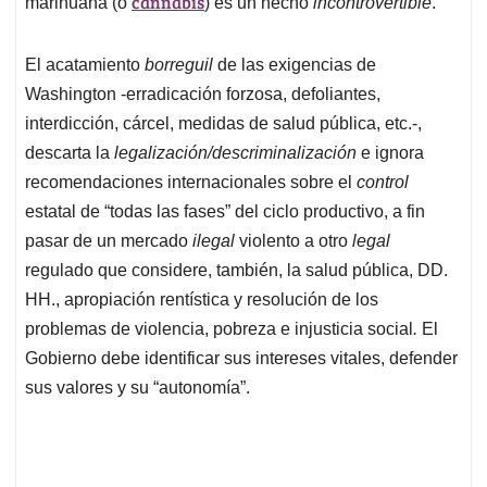
cannabis
A
o
d
d
marihuana (o
) es un hecho
incontrovertible
.
p
o
I
s
p
k
n
El acatamiento
borreguil
de las exigencias de
Washington -erradicación forzosa, defoliantes,
interdicción, cárcel, medidas de salud pública, etc.-,
descarta la
legalización/descriminalización
e ignora
recomendaciones internacionales sobre el
control
estatal de “todas las fases” del ciclo productivo, a fin
pasar de un mercado
ilegal
violento a otro
legal
regulado que considere, también, la salud pública, DD.
HH., apropiación rentística y resolución de los
problemas de violencia, pobreza e injusticia social
.
El
Gobierno debe identificar sus intereses vitales, defender
sus valores y su “autonomía”.