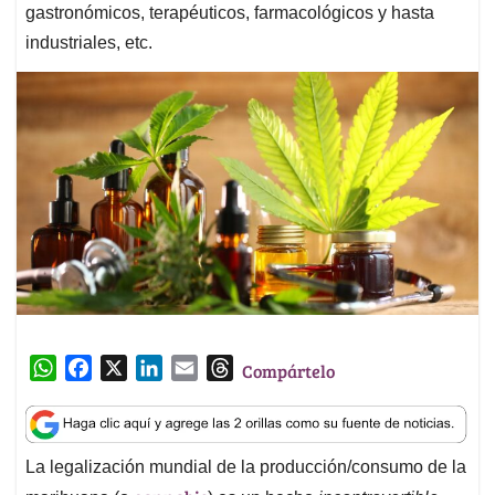
gastronómicos, terapéuticos, farmacológicos y hasta
industriales, etc.
W
F
X
L
E
T
Compártelo
h
a
i
m
h
a
c
n
a
r
t
e
k
i
e
La legalización mundial de la producción/consumo de la
s
b
e
l
a