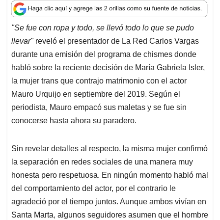
a
c
n
a
r
t
e
k
i
e
"Se fue con ropa y todo, se llevó todo lo que se pudo
s
b
e
l
a
llevar"
reveló el presentador de La Red Carlos Vargas
A
o
d
d
p
o
I
s
durante una emisión del programa de chismes donde
p
k
n
habló sobre la reciente decisión de María Gabriela Isler,
la mujer trans que contrajo matrimonio con el actor
Mauro Urquijo en septiembre del 2019. Según el
periodista, Mauro empacó sus maletas y se fue sin
conocerse hasta ahora su paradero.
Sin revelar detalles al respecto, la misma mujer confirmó
la separación en redes sociales de una manera muy
honesta pero respetuosa. En ningún momento habló mal
del comportamiento del actor, por el contrario le
agradeció por el tiempo juntos. Aunque ambos vivían en
Santa Marta, algunos seguidores asumen que el hombre