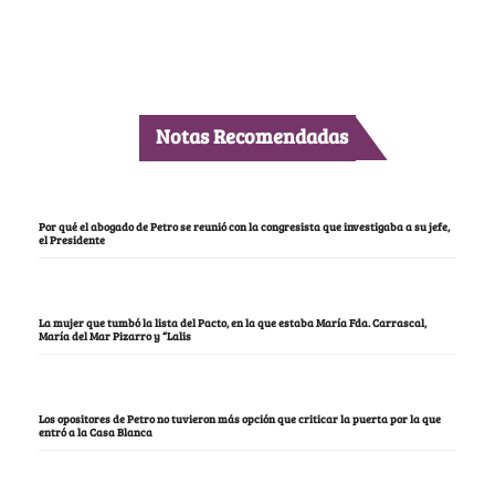
Notas Recomendadas
Por qué el abogado de Petro se reunió con la congresista que investigaba a su jefe,
el Presidente
La mujer que tumbó la lista del Pacto, en la que estaba María Fda. Carrascal,
María del Mar Pizarro y “Lalis
Los opositores de Petro no tuvieron más opción que criticar la puerta por la que
entró a la Casa Blanca