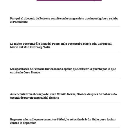
Por qué el abogado de Petro se reunió con la congresista que investigaba a su jefe,
el Presidente
La mujer que tumbó la lista del Pacto, en la que estaba María Fda. Carrascal,
María del Mar Pizarro y “Lalis
Los opositores de Petro no tuvieron más opción que criticar la puerta por la que
entró a la Casa Blanca
Así encontraron el cuerpo del cura Camilo Torres, 60 años después de haber sido
escondido por un general del Ejército
Regresar a la radio para comentar fútbol, la solución de Iván Mejía para luchar
contra la depresión