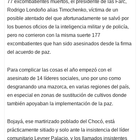
77 excombatientes muertos, el presidente de las Farc,
s
b
e
l
a
Rodrigo Londoño alias Timochenko, víctima de un
A
o
d
d
p
o
I
s
posible atentado del que afortunadamente se salvó por
p
k
n
los buenos oficios de la inteligencia militar y de policía,
pero no corrieron con la misma suerte 177
excombatientes que han sido asesinados desde la firma
del acuerdo de paz.
Para complicar las cosas el año empezó con el
asesinato de 14 líderes sociales, uno por uno como
desgranando una mazorca, en varias regiones del país,
en especial en zonas de sustitución de cultivos donde
también apoyaban la implementación de la paz.
Bojayá, ese martirizado poblado del Chocó, está
prácticamente sitiado y solo ante la insistencia del líder
comunitario Leyner Palacio, y los llamados insistentes