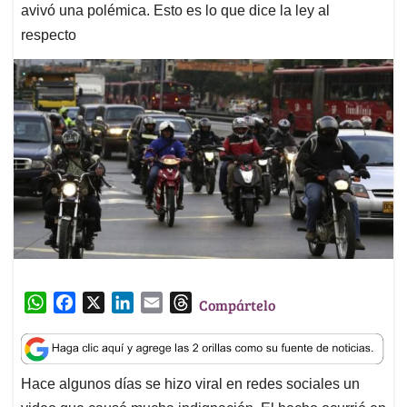
avivó una polémica. Esto es lo que dice la ley al
respecto
W
F
X
L
E
T
Compártelo
h
a
i
m
h
a
c
n
a
r
t
e
k
i
e
Hace algunos días se hizo viral en redes sociales un
s
b
e
l
a