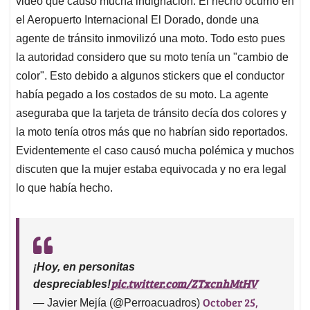
video que causó mucha indignación. El hecho ocurrió en
A
o
d
d
p
o
I
s
el Aeropuerto Internacional El Dorado, donde una
p
k
n
agente de tránsito inmovilizó una moto. Todo esto pues
la autoridad considero que su moto tenía un "cambio de
color". Esto debido a algunos stickers que el conductor
había pegado a los costados de su moto. La agente
aseguraba que la tarjeta de tránsito decía dos colores y
la moto tenía otros más que no habrían sido reportados.
Evidentemente el caso causó mucha polémica y muchos
discuten que la mujer estaba equivocada y no era legal
lo que había hecho.
¡Hoy, en personitas
pic.twitter.com/ZTxcnhMtHV
despreciables!
October 25,
— Javier Mejía (@Perroacuadros)