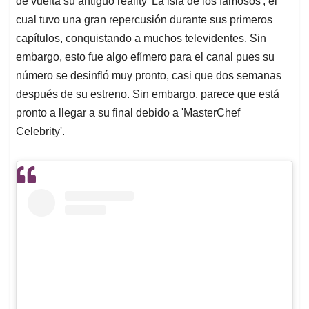
p
o
I
s
de vuelta su antiguo reality 'La isla de los famosos', el
p
k
n
cual tuvo una gran repercusión durante sus primeros
capítulos, conquistando a muchos televidentes. Sin
embargo, esto fue algo efímero para el canal pues su
número se desinfló muy pronto, casi que dos semanas
después de su estreno. Sin embargo, parece que está
pronto a llegar a su final debido a 'MasterChef
Celebrity'.