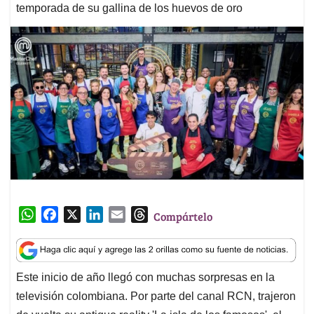
temporada de su gallina de los huevos de oro
W
F
X
L
E
T
Compártelo
h
a
i
m
h
a
c
n
a
r
t
e
k
i
e
Este inicio de año llegó con muchas sorpresas en la
s
b
e
l
a
televisión colombiana. Por parte del canal RCN, trajeron
A
o
d
d