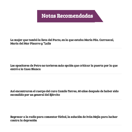
Notas Recomendadas
La mujer que tumbó la lista del Pacto, en la que estaba María Fda. Carrascal,
María del Mar Pizarro y “Lalis
Los opositores de Petro no tuvieron más opción que criticar la puerta por la que
entró a la Casa Blanca
Así encontraron el cuerpo del cura Camilo Torres, 60 años después de haber sido
escondido por un general del Ejército
Regresar a la radio para comentar fútbol, la solución de Iván Mejía para luchar
contra la depresión