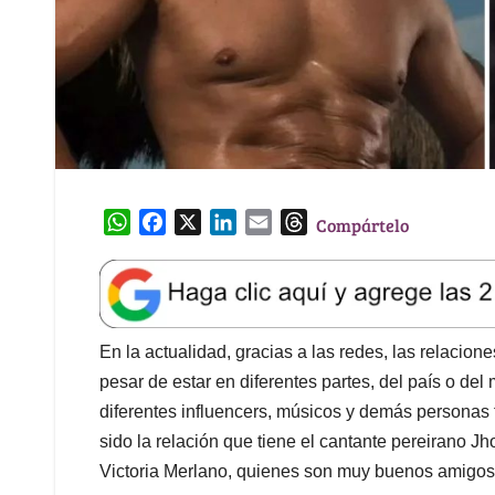
W
F
X
L
E
T
Compártelo
h
a
i
m
h
a
c
n
a
r
t
e
k
i
e
s
b
e
l
a
A
o
d
d
En la actualidad, gracias a las redes, las relacio
p
o
I
s
pesar de estar en diferentes partes, del país o del
p
k
n
diferentes influencers, músicos y demás personas 
sido la relación que tiene el cantante pereirano Jh
Victoria Merlano, quienes son muy buenos amigos