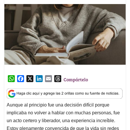
W
F
X
L
E
T
Compártelo
h
a
i
m
h
a
c
n
a
r
t
e
k
i
e
Aunque al principio fue una decisión difícil porque
s
b
e
l
a
implicaba no volver a hablar con muchas personas, fue
A
o
d
d
p
o
I
s
un acto certero y liberador, una experiencia increíble.
p
k
n
Estoy plenamente convencida de que la vida sin redes