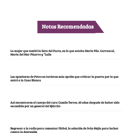
Notas Recomendadas
La mujer que tumbó la lista del Pacto, en la que estaba María Fda. Carrascal,
María del Mar Pizarro y “Lalis
Los opositores de Petro no tuvieron más opción que criticar la puerta por la que
entró a la Casa Blanca
Así encontraron el cuerpo del cura Camilo Torres, 60 años después de haber sido
escondido por un general del Ejército
Regresar a la radio para comentar fútbol, la solución de Iván Mejía para luchar
contra la depresión