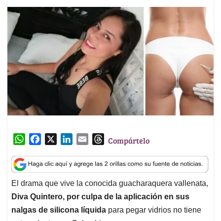
W
F
X
L
E
T
Compártelo
h
a
i
m
h
a
c
n
a
r
t
e
k
i
e
El drama que vive la conocida guacharaquera vallenata,
s
b
e
l
a
Diva Quintero, por culpa de la aplicación en sus
A
o
d
d
p
o
I
s
nalgas de silicona líquida
para pegar vidrios no tiene