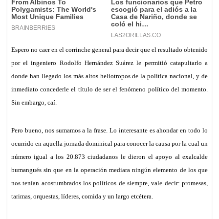
Espero no caer en el corrinche general para decir que el resultado obtenido
por el ingeniero Rodolfo Hernández Suárez
le permitió
catapultarlo a
donde han llegado
los
más altos heliotropos de la política nacional,
y de
inmediato
concederle
el título de ser el fenómeno político del momento.
Sin embargo, caí.
Pero bueno, nos sumamos a la frase.
L
o interesante es ahondar en todo lo
ocurrido en aquella jornada
dominica
l para
conocer
la causa por la cual un
número igual a los 20.873 ciudadanos le dieron el apoyo al exalcalde
bumangués
sin que en la operación mediara ningún elemento de los que
nos tenían acostumbrados los políticos de siempre, vale decir: promesas,
tarimas, orquestas, líderes, comida y un largo etcétera.