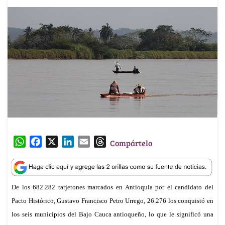
W
F
X
L
E
T
Compártelo
h
a
i
m
h
a
c
n
a
r
t
e
k
i
e
De los 682.282 tarjetones marcados en Antioquia por el candidato del
s
b
e
l
a
A
o
d
d
Pacto Histórico, Gustavo Francisco Petro Urrego, 26.276 los conquistó en
p
o
I
s
los seis municipios del Bajo Cauca antioqueño, lo que
le
signific
ó
una