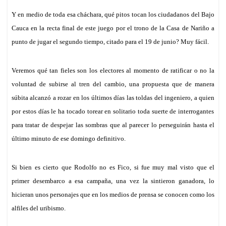
Y en medio de toda esa ch
á
chara, qué pitos tocan los ciudadanos del Bajo
Cauca en la recta final de
este
juego por el trono de la Casa de Nariño a
punto de jugar el segundo tiempo, citado para el 19 de junio? Muy fácil.
Veremos qué tan fieles son los electores al momento de ratificar o no la
voluntad de subirse al tren del cambio, una propuesta que de manera
súbita alcanzó a rozar en los últimos días las toldas del ingeniero,
a quien
por estos días le ha tocado torear en solitario toda suerte de interrogantes
para tratar
de
despejar las
sombras que al parecer lo perseguirán hasta el
último minuto de ese domingo
definitivo
.
Si bien es cierto que Rodolfo no es Fico, si fue muy mal visto que el
primer desembarco a
esa
campaña,
una vez la sintieron
ganadora, lo
hicieran unos personajes que en los medios de prensa se conocen como los
alfiles del uribismo.