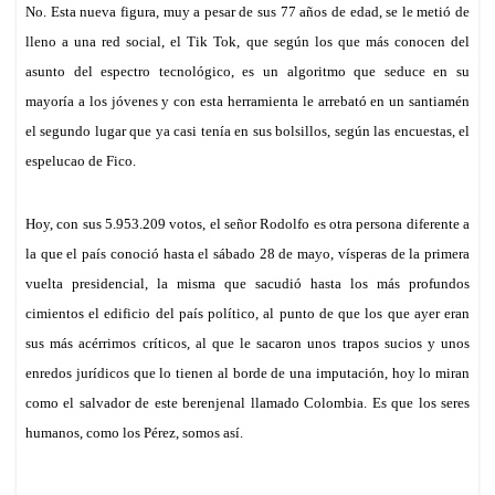
No. Esta nueva figura, muy a pesar de sus 77 años de edad, se le metió de
lleno a una red social, el Tik Tok, que según los que más conocen del
asunto del
espectro tecnológico, es un algoritmo que seduce en su
mayoría a los jóvenes y con esta herramienta le arrebató en un santiamén
el segundo lugar que ya
casi
tenía en sus bolsillos, según las encuestas,
e
l
espelucao de Fico.
Hoy, con sus 5.953.209 votos,
el señor Rodolfo
es otra persona diferente a
la que el país conoció hasta el sábado 28 de mayo, vísperas de la primera
vuelta presidencial, la misma que sacudió hasta los más profundos
cimientos el edificio del país político, al punto de que los que ayer eran
sus más acérrimos críticos,
al
que le sacaron unos trapos sucios y unos
enredos jurídicos que lo tienen al borde de una imputación, hoy lo miran
como el salvador de este berenjenal llamado Colombia. Es que los seres
humanos, como los Pérez, somos así.