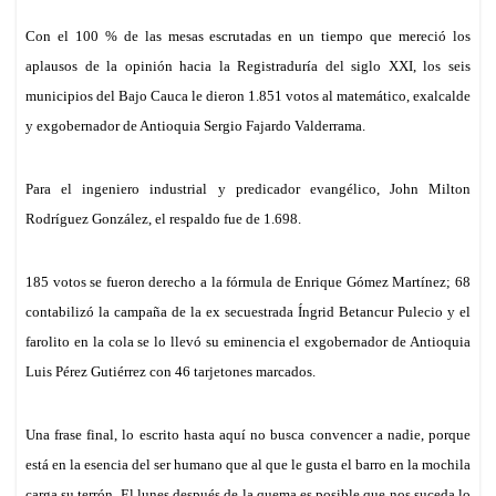
Con el 100 % de las mesas escrutadas en un tiempo que mereció los
aplausos de la opinión hacia la Registraduría del siglo XXI, l
os seis
municipios del Bajo Cauca le dieron 1.851 votos al matemático,
exalcalde
y exgobernador de Antioquia
Sergio Fajardo Valderrama.
Para el ingeniero industrial y predicador evangélico, John Milton
Rodríguez González, el respaldo fue de
1.698.
185
votos se fueron derecho
a la fórmula de Enrique Gómez Martínez; 68
contabilizó l
a
campaña de la ex secuestrada
Íngrid Betancur Pulecio y el
farolito en la cola se lo llevó su eminencia el exgobernador de Antioquia
Luis Pérez Gutiérrez con 46 tarjetones marcados.
Una frase final, lo escrito hasta aquí no busca convencer a nadie, porque
está en la esencia del ser humano que al que le gusta el barro en la mochila
carga su terrón.
El lunes después de la quema es posible que nos suceda lo