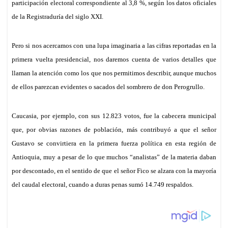
p
k
n
participación electoral
correspondiente a
l 3,8 %, según los datos
oficiales
de la Registraduría del siglo XXI.
Pero si nos acercamos con una lupa imaginaria a las cifras reportadas en la
primera vuelta presidencial, nos daremos cuenta de varios detalles que
llaman la atención como los que
nos permitimos
describi
r
, aunque much
o
s
de ell
o
s parezcan evidentes
o sacados del sombrero de don Perogrullo
.
Caucasia, por ejemplo, con sus 12.823 votos, fue la cabecera
municipal
que, por obvias razones de población, más contribuyó a que el señor
Gustav
o se
convirtiera en
la primera fuerza política en esta región de
Antioquia, muy a pesar de
lo
que muchos “analistas”
de la materia
daban
por descontado,
en el sentido de
que el señor Fico se alzara con la mayoría
del caudal electoral, cuando a duras penas sumó 14.749 respaldos.