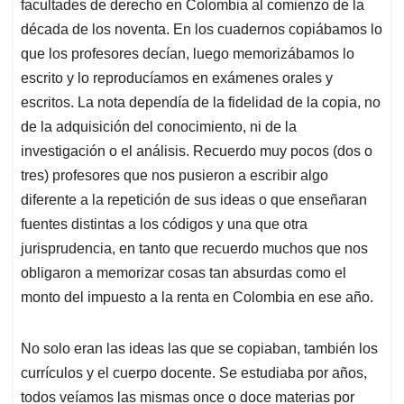
facultades de derecho en Colombia al comienzo de la
A
o
d
d
p
o
I
s
década de los noventa. En los cuadernos copiábamos lo
p
k
n
que los profesores decían, luego memorizábamos lo
escrito y lo reproducíamos en exámenes orales y
escritos. La nota dependía de la fidelidad de la copia, no
de la adquisición del conocimiento, ni de la
investigación o el análisis. Recuerdo muy pocos (dos o
tres) profesores que nos pusieron a escribir algo
diferente a la repetición de sus ideas o que enseñaran
fuentes distintas a los códigos y una que otra
jurisprudencia, en tanto que recuerdo muchos que nos
obligaron a memorizar cosas tan absurdas como el
monto del impuesto a la renta en Colombia en ese año.
No solo eran las ideas las que se copiaban, también los
currículos y el cuerpo docente. Se estudiaba por años,
todos veíamos las mismas once o doce materias por