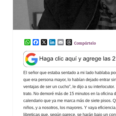
W
F
X
L
E
T
Compártelo
h
a
i
m
h
a
c
n
a
r
t
e
k
i
e
s
b
e
l
a
A
o
d
d
El señor que estaba sentado a mi lado hablaba por 
p
o
I
s
que era persona mayor, lo habían dejado entrar si
p
k
n
ventajas de ser un cucho”, le dijo a su interlocutor
trato. No demoré más de 15 minutos en la oficina de 
calendario que ya me marca más de siete pisos. 
niños, y a nosotros, los mayores. Y vaya eficienci
libreticas que, según parece, se harán bajo un co