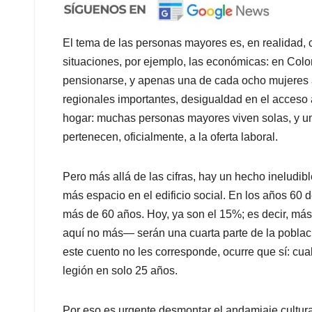
El tema de las personas mayores es, en realidad,
situaciones, por ejemplo, las económicas: en Col
pensionarse, y apenas una de cada ocho mujeres a
regionales importantes, desigualdad en el acceso a
hogar: muchas personas mayores viven solas, y un
pertenecen, oficialmente, a la oferta laboral.
Pero más allá de las cifras, hay un hecho ineludi
más espacio en el edificio social. En los años 60 
más de 60 años. Hoy, ya son el 15%; es decir, má
aquí no más— serán una cuarta parte de la pobla
este cuento no les corresponde, ocurre que sí: cu
legión en solo 25 años.
Por eso es urgente desmontar el andamiaje cultural