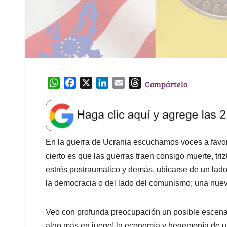
W
F
X
L
E
T
Compártelo
h
a
i
m
h
a
c
n
a
r
t
e
k
i
e
s
b
e
l
a
A
o
d
d
En la guerra de Ucrania escuchamos voces a favor 
p
o
I
s
cierto es que las guerras traen consigo muerte, t
p
k
n
estrés postraumatico y demás, ubicarse de un lado 
la democracia o del lado del comunismo; una nueva
Veo con profunda preocupación un posible escenar
algo más en juego! la economía y hegemonía de un