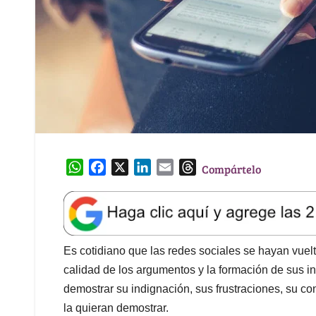
W
F
X
L
E
T
Compártelo
h
a
i
m
h
a
c
n
a
r
t
e
k
i
e
s
b
e
l
a
A
o
d
d
Es cotidiano que las redes sociales se hayan vuelt
p
o
I
s
calidad de los argumentos y la formación de sus in
p
k
n
demostrar su indignación, sus frustraciones, su co
la quieran demostrar.