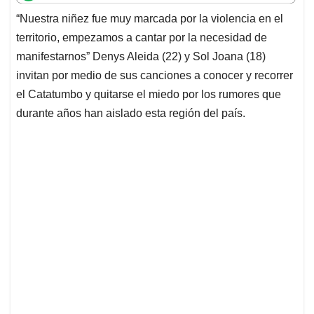
t
e
k
i
e
“Nuestra niñez fue muy marcada por la violencia en el
s
b
e
l
a
territorio, empezamos a cantar por la necesidad de
A
o
d
d
p
o
I
s
manifestarnos” Denys Aleida (22) y Sol Joana (18)
p
k
n
invitan por medio de sus canciones a conocer y recorrer
el Catatumbo y quitarse el miedo por los rumores que
durante años han aislado esta región del país.