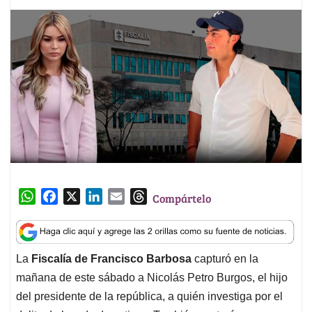
W
F
X
L
E
T
Compártelo
h
a
i
m
h
a
c
n
a
r
t
e
k
i
e
La
Fiscalía de Francisco Barbosa
capturó en la
s
b
e
l
a
mañana de este sábado a Nicolás Petro Burgos, el hijo
A
o
d
d
p
o
I
s
del presidente de la república, a quién investiga por el