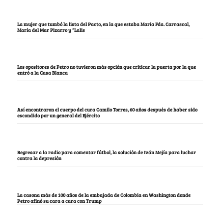
La mujer que tumbó la lista del Pacto, en la que estaba María Fda. Carrascal,
María del Mar Pizarro y “Lalis
Los opositores de Petro no tuvieron más opción que criticar la puerta por la que
entró a la Casa Blanca
Así encontraron el cuerpo del cura Camilo Torres, 60 años después de haber sido
escondido por un general del Ejército
Regresar a la radio para comentar fútbol, la solución de Iván Mejía para luchar
contra la depresión
La casona más de 100 años de la embajada de Colombia en Washington donde
Petro afinó su cara a cara con Trump