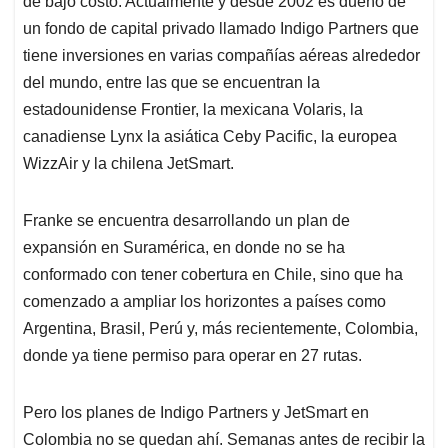
p
o
I
s
de bajo costo. Actualmente y desde 2002 es dueño de
p
k
n
un fondo de capital privado llamado Indigo Partners que
tiene inversiones en varias compañías aéreas alrededor
del mundo, entre las que se encuentran la
estadounidense Frontier, la mexicana Volaris, la
canadiense Lynx la asiática Ceby Pacific, la europea
WizzAir y la chilena JetSmart.
Franke se encuentra desarrollando un plan de
expansión en Suramérica, en donde no se ha
conformado con tener cobertura en Chile, sino que ha
comenzado a ampliar los horizontes a países como
Argentina, Brasil, Perú y, más recientemente, Colombia,
donde ya tiene permiso para operar en 27 rutas.
Pero los planes de Indigo Partners y JetSmart en
Colombia no se quedan ahí. Semanas antes de recibir la