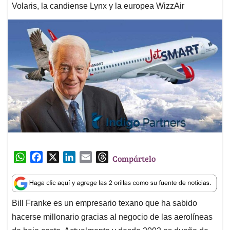
Volaris, la candiense Lynx y la europea WizzAir
W
F
X
L
E
T
Compártelo
h
a
i
m
h
a
c
n
a
r
t
e
k
i
e
Bill Franke es un empresario texano que ha sabido
s
b
e
l
a
hacerse millonario gracias al negocio de las aerolíneas
A
o
d
d