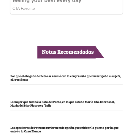
Notas Recomendadas
Por qué el abogado de Petro se reunió con la congresista que investigaba a su jefe,
el Presidente
La mujer que tumbó la lista del Pacto, en la que estaba María Fda. Carrascal,
María del Mar Pizarro y “Lalis
Los opositores de Petro no tuvieron más opción que criticar la puerta por la que
entró a la Casa Blanca