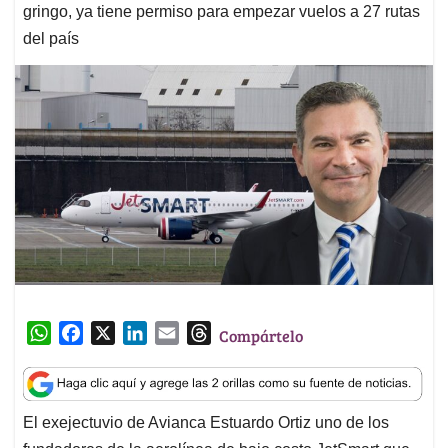
gringo, ya tiene permiso para empezar vuelos a 27 rutas
del país
W
F
X
L
E
T
Compártelo
h
a
i
m
h
a
c
n
a
r
t
e
k
i
e
El exejectuvio de Avianca Estuardo Ortiz uno de los
s
b
e
l
a