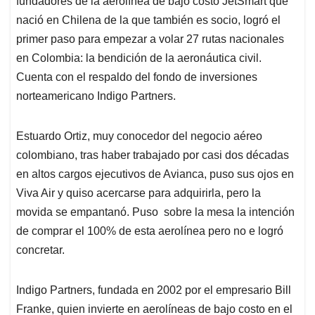
fundadores de la aerolínea de bajo costo JetSmart que
A
o
d
d
p
o
I
s
nació en Chilena de la que también es socio, logró el
p
k
n
primer paso para empezar a volar 27 rutas nacionales
en Colombia: la bendición de la aeronáutica civil.
Cuenta con el respaldo del fondo de inversiones
norteamericano Indigo Partners.
Estuardo Ortiz, muy conocedor del negocio aéreo
colombiano, tras haber trabajado por casi dos décadas
en altos cargos ejecutivos de Avianca, puso sus ojos en
Viva Air y quiso acercarse para adquirirla, pero la
movida se empantanó. Puso sobre la mesa la intención
de comprar el 100% de esta aerolínea pero no e logró
concretar.
Indigo Partners, fundada en 2002 por el empresario Bill
Franke, quien invierte en aerolíneas de bajo costo en el