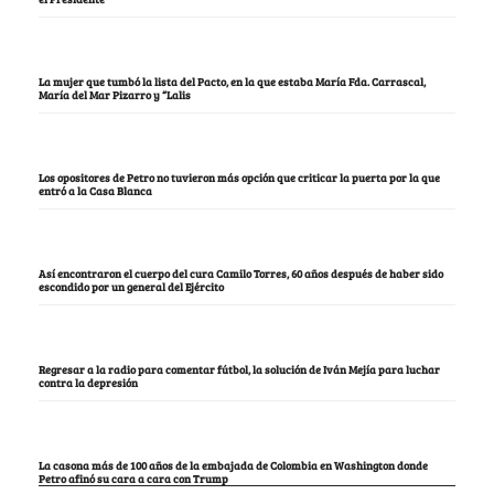
La mujer que tumbó la lista del Pacto, en la que estaba María Fda. Carrascal,
María del Mar Pizarro y “Lalis
Los opositores de Petro no tuvieron más opción que criticar la puerta por la que
entró a la Casa Blanca
Así encontraron el cuerpo del cura Camilo Torres, 60 años después de haber sido
escondido por un general del Ejército
Regresar a la radio para comentar fútbol, la solución de Iván Mejía para luchar
contra la depresión
La casona más de 100 años de la embajada de Colombia en Washington donde
Petro afinó su cara a cara con Trump