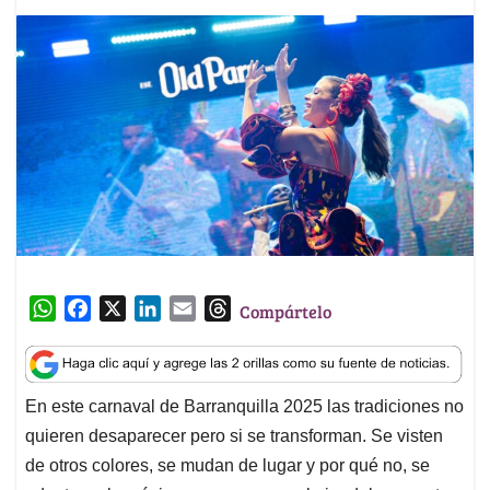
W
F
X
L
E
T
Compártelo
h
a
i
m
h
a
c
n
a
r
t
e
k
i
e
En este carnaval de Barranquilla 2025 las tradiciones no
s
b
e
l
a
quieren desaparecer pero si se transforman. Se visten
A
o
d
d
p
o
I
s
de otros colores, se mudan de lugar y por qué no, se