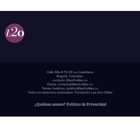
Calle 98a # 51-69 La Castellana
Bogotá, Colombia.
contacto @las2orillas.co
Pauta:
comercial@las2orillas.co
Temas Juridicos:
juridico@las2orillas.co
Todos los derechos reservados. Fundación Las Dos Orillas
¿Quiénes somos?
Política de Privacidad