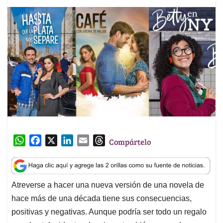
W
F
X
L
E
T
Compártelo
h
a
i
m
h
a
c
n
a
r
t
e
k
i
e
Atreverse a hacer una nueva versión de una novela de
s
b
e
l
a
hace más de una década tiene sus consecuencias,
A
o
d
d
p
o
I
s
positivas y negativas. Aunque podría ser todo un regalo