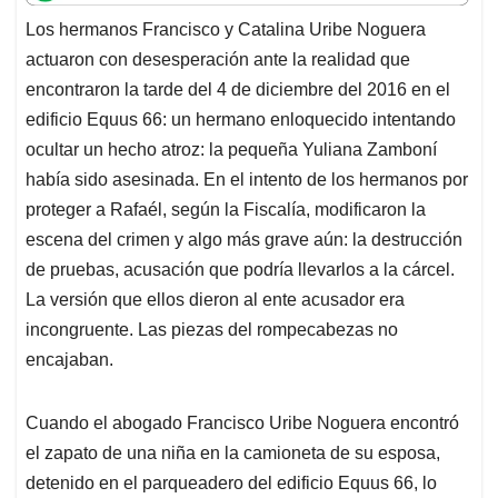
t
e
k
i
e
Los hermanos Francisco y Catalina Uribe Noguera
s
b
e
l
a
actuaron con desesperación ante la realidad que
A
o
d
d
p
o
I
s
encontraron la tarde del 4 de diciembre del 2016 en el
p
k
n
edificio Equus 66: un hermano enloquecido intentando
ocultar un hecho atroz: la pequeña Yuliana Zamboní
había sido asesinada. En el intento de los hermanos por
proteger a Rafaél, según la Fiscalía, modificaron la
escena del crimen y algo más grave aún: la destrucción
de pruebas, acusación que podría llevarlos a la cárcel.
La versión que ellos dieron al ente acusador era
incongruente. Las piezas del rompecabezas no
encajaban.
Cuando el abogado Francisco Uribe Noguera encontró
el zapato de una niña en la camioneta de su esposa,
detenido en el parqueadero del edificio Equus 66, lo