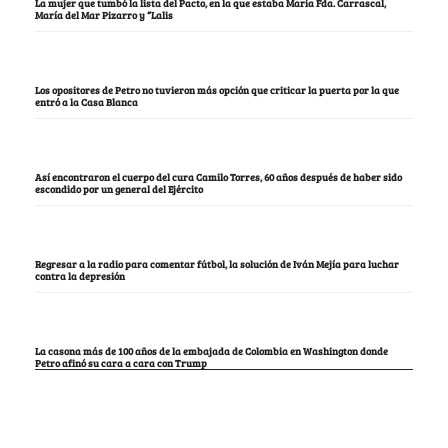
La mujer que tumbó la lista del Pacto, en la que estaba María Fda. Carrascal,
María del Mar Pizarro y “Lalis
Los opositores de Petro no tuvieron más opción que criticar la puerta por la que
entró a la Casa Blanca
Así encontraron el cuerpo del cura Camilo Torres, 60 años después de haber sido
escondido por un general del Ejército
Regresar a la radio para comentar fútbol, la solución de Iván Mejía para luchar
contra la depresión
La casona más de 100 años de la embajada de Colombia en Washington donde
Petro afinó su cara a cara con Trump