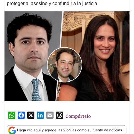
proteger al asesino y confundir a la justicia
W
F
X
L
E
T
Compártelo
h
a
i
m
h
a
c
n
a
r