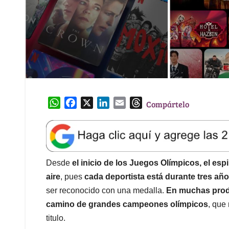
W
F
X
L
E
T
Compártelo
h
a
i
m
h
a
c
n
a
r
t
e
k
i
e
s
b
e
l
a
A
o
d
d
Desde
el inicio de los Juegos Olímpicos, el espir
p
o
I
s
aire
, pues
cada deportista está durante tres añ
p
k
n
ser reconocido con una medalla.
En muchas produ
camino de grandes campeones olímpicos
, que
titulo.